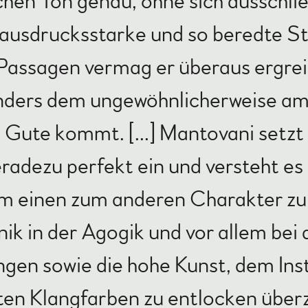
chen Ton genau, ohne sich ausschlie
ausdrucksstarke und so beredte Sti
Passagen vermag er überaus ergrei
nders dem ungewöhnlicherweise a
Gute kommt. [...] Mantovani setzt 
eradezu perfekt ein und versteht es
om einen zum anderen Charakter zu 
nik in der Agogik und vor allem be
ngen sowie die hohe Kunst, dem Ins
ten Klangfarben zu entlocken über