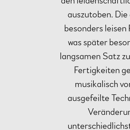
den leidenschaftli
auszutoben. Die 
besonders leisen 
was später beso
langsamen Satz zu 
Fertigkeiten g
musikalisch v
ausgefeilte Tech
Veränderu
unterschiedlichs