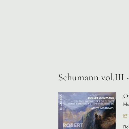
Schumann vol.III 
On
Ma
Ro