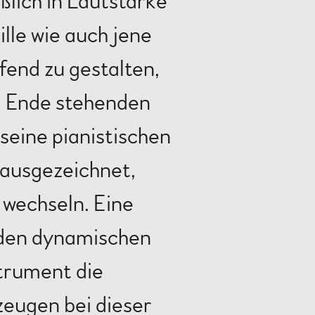
ßlich in Lautstärke
lle wie auch jene
fend zu gestalten,
m Ende stehenden
seine pianistischen
 ausgezeichnet,
wechseln. Eine
i den dynamischen
trument die
zeugen bei dieser