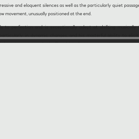
essive and eloquent silences as well as the particularly quiet passag
slow movement, unusually positioned at the end.
lls to perfection and is exceptionally adept at shifting musicall
particularly in dynamic changes, and his masterful ability to elic
this interpretation. In the Davidsbündlertänze, too, the pianist prov
nternalised Schumann, but truly understood him.
ended and should be recommended to interested Schumannians, even –
 before.
to - Supersonic Award