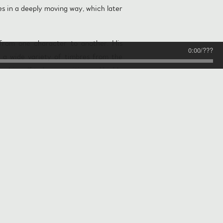
es in a deeply moving way, which later
y from one character to another. His
0:00
/
???
it a wide variety of timbres from the
es himself to be a sensitive and highly
 or especially – if they have already