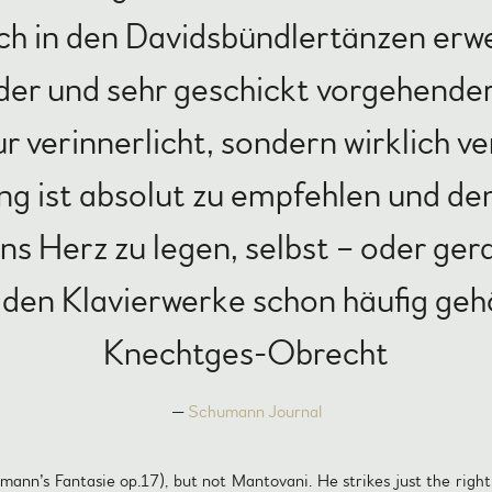
h in den Davidsbündlertänzen erwe
nder und sehr geschickt vorgehender
 verinnerlicht, sondern wirklich v
ng ist absolut zu empfehlen und de
s Herz zu legen, selbst – oder ger
den Klavierwerke schon häufig gehö
Knechtges-Obrecht
—
Schumann Journal
ann’s Fantasie op.17)
, but not Mantovani. He strikes just the righ