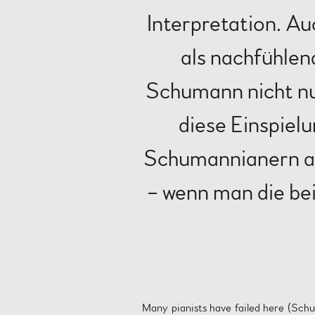
Interpretation. Auc
als nachfühle
Schumann nicht nur
diese Einspielu
Schumannianern an
– wenn man die bei
Many pianists have failed here
(Schum