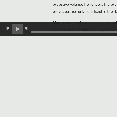
excessive volume. He renders the expr
proves particularly beneficial to the 
Mantovani employs his pianistic ski
sophisticated technique in agogics, 
instrument are compelling features of 
skilled interpreter who has not only i
This recording is also highly recomm
heard the two piano works many times
Review on Pizzica