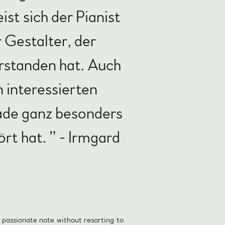
ist sich der Pianist
 Gestalter, der
erstanden hat. Auch
n interessierten
ade ganz besonders
rt hat. ” - Irmgard
t passionate note without resorting to